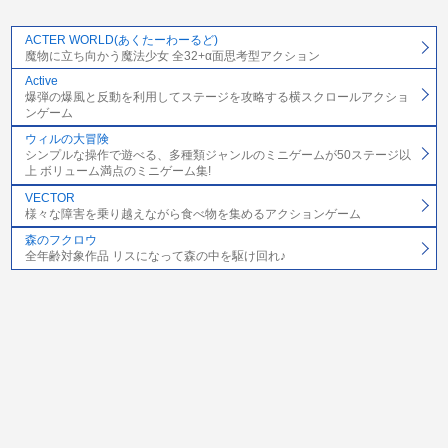
ACTER WORLD(あくたーわーるど)
魔物に立ち向かう魔法少女 全32+α面思考型アクション
Active
爆弾の爆風と反動を利用してステージを攻略する横スクロールアクショ
ンゲーム
ウィルの大冒険
シンプルな操作で遊べる、多種類ジャンルのミニゲームが50ステージ以
上 ボリューム満点のミニゲーム集!
VECTOR
様々な障害を乗り越えながら食べ物を集めるアクションゲーム
森のフクロウ
全年齢対象作品 リスになって森の中を駆け回れ♪