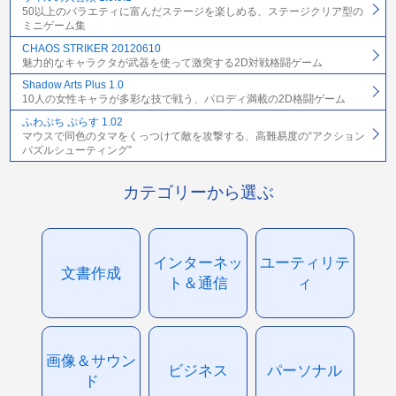
50以上のバラエティに富んだステージを楽しめる、ステージクリア型の
ミニゲーム集
CHAOS STRIKER 20120610
魅力的なキャラクタが武器を使って激突する2D対戦格闘ゲーム
Shadow Arts Plus 1.0
10人の女性キャラが多彩な技で戦う、パロディ満載の2D格闘ゲーム
ふわぷち ぷらす 1.02
マウスで同色のタマをくっつけて敵を攻撃する、高難易度の“アクション
パズルシューティング”
カテゴリーから選ぶ
インターネッ
ユーティリテ
文書作成
ト＆通信
ィ
画像＆サウン
ビジネス
パーソナル
ド