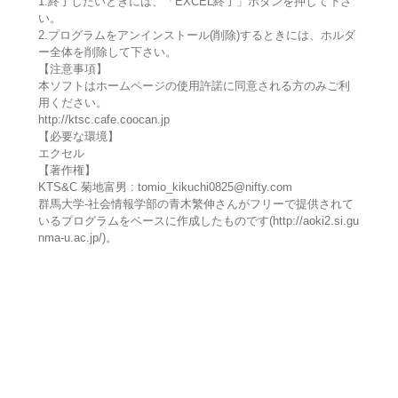
1.終了したいときには、「EXCEL終了」ボタンを押して下さ
い。
2.プログラムをアンインストール(削除)するときには、ホルダ
ー全体を削除して下さい。
【注意事項】
本ソフトはホームページの使用許諾に同意される方のみご利
用ください。
http://ktsc.cafe.coocan.jp
【必要な環境】
エクセル
【著作権】
KTS&C 菊地富男 : tomio_kikuchi0825@nifty.com
群馬大学-社会情報学部の青木繁伸さんがフリーで提供されて
いるプログラムをベースに作成したものです(http://aoki2.si.gu
nma-u.ac.jp/)。