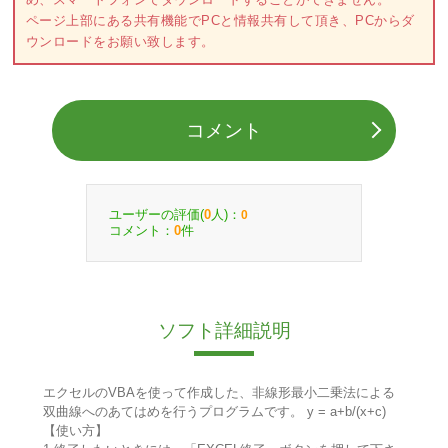
ページ上部にある共有機能でPCと情報共有して頂き、PCからダ
ウンロードをお願い致します。
コメント
ユーザーの評価(
人)：
0
0
コメント：
件
0
ソフト詳細説明
エクセルのVBAを使って作成した、非線形最小二乗法による
双曲線へのあてはめを行うプログラムです。 y = a+b/(x+c)
【使い方】