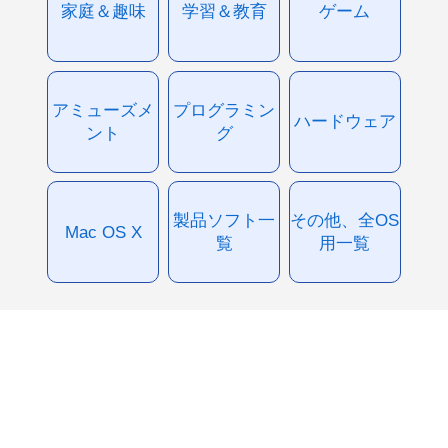
家庭＆趣味
学習＆教育
ゲーム
アミューズメ
プログラミン
ハードウェア
ント
グ
製品ソフト一
その他、全OS
Mac OS X
覧
用一覧