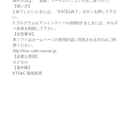
操作方法は、「起動」シートのマニュアルをご覧下さい。
【使い方】
1.終了したいときには、「EXCEL終了」ボタンを押して下さ
い。
2.プログラムをアンインストール(削除)するときには、ホルダ
ー全体を削除して下さい。
【注意事項】
本ソフトはホームページの使用許諾に同意される方のみご利
用ください。
http://ktsc.cafe.coocan.jp
【必要な環境】
エクセル
【著作権】
KTS&C 菊地富男