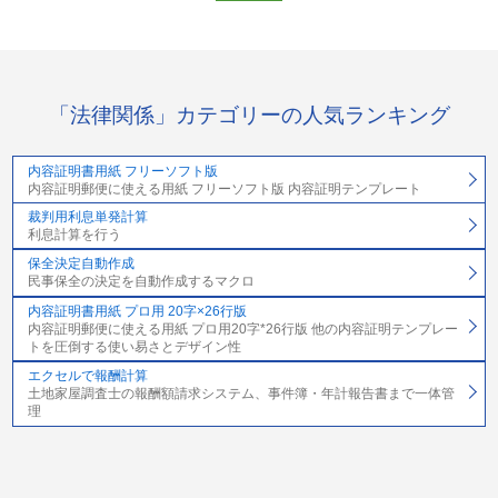
「法律関係」カテゴリーの人気ランキング
内容証明書用紙 フリーソフト版
内容証明郵便に使える用紙 フリーソフト版 内容証明テンプレート
裁判用利息単発計算
利息計算を行う
保全決定自動作成
民事保全の決定を自動作成するマクロ
内容証明書用紙 プロ用 20字×26行版
内容証明郵便に使える用紙 プロ用20字*26行版 他の内容証明テンプレー
トを圧倒する使い易さとデザイン性
エクセルで報酬計算
土地家屋調査士の報酬額請求システム、事件簿・年計報告書まで一体管
理