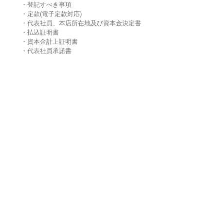
・登記すべき事項
・定款(電子定款対応)
・代表社員、本店所在地及び資本金決定書
・払込証明書
・資本金計上証明書
・代表社員承諾書