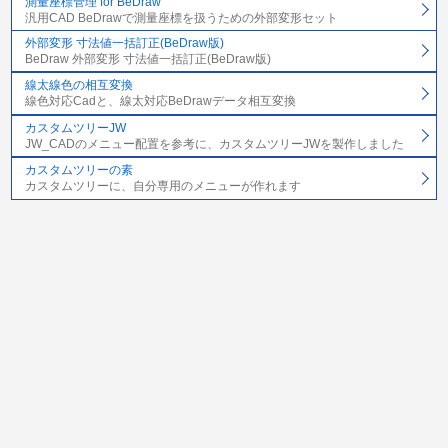
測量座標管理 for BeDraw
汎用CAD BeDrawで測量座標を扱うための外部変形セット
外部変形 寸法値一括訂正(BeDraw版)
BeDraw 外部変形 寸法値一括訂正(BeDraw版)
線太線色の相互変換
線色対応Cadと、線太対応BeDrawデータ相互変換
カスタムツリーJW
JW_CADのメニュー配置を参考に、カスタムツリーJWを製作しました
カスタムツリーの素
カスタムツリーに、自分専用のメニューが作れます