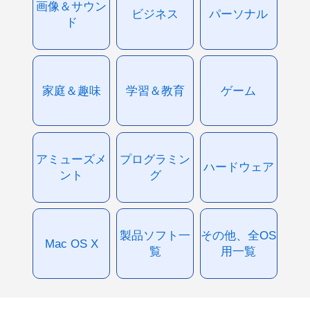
画像＆サウン
ビジネス
パーソナル
ド
家庭＆趣味
学習＆教育
ゲーム
アミューズメ
プログラミン
ハードウェア
ント
グ
製品ソフト一
その他、全OS
Mac OS X
覧
用一覧