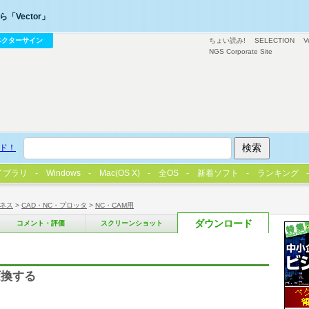
「Vector」
ベクターサイン
ちょい読み!
SELECTION
V
NGS Corporate Site
ド！
イブラリ
Windows
Mac(OS X)
全OS
新着ソフト
ランキング
ネス
>
CAD・NC・プロッタ
>
NC・CAM用
ダウンロード
コメント・評価
スクリーンショット
変換する