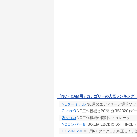
「NC・CAM用」カテゴリーの人気ランキング
NCターミナル
NC用のエディターと通信ソフ
Comnc3
NC工作機械とPC間で(RS232C)
G-space
NC工作機械の切削シミュレータ
NCコンバータ
ISO,EIA,EBCDIC,DXF,
P-CAD/CAM
MC用NCプログラムを正しく、