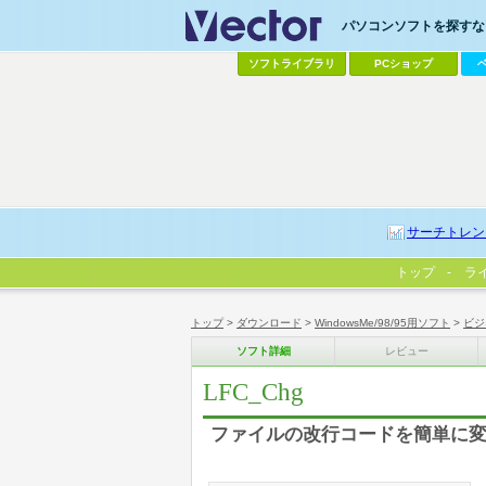
パソコンソフトを探すなら
ソフトライブラリ
PCショップ
サーチトレン
トップ
ラ
トップ
>
ダウンロード
>
WindowsMe/98/95用ソフト
>
ビジ
ソフト詳細
レビュー
LFC_Chg
ファイルの改行コードを簡単に