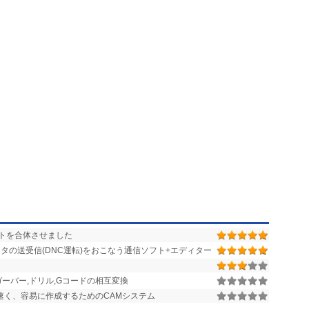
トを合体させました
データの送受信(DNC運転)をおこなう通信ソフト+エディター
HPGL,ガーバー,ドリル,Gコードの相互変換
速く、容易に作成するためのCAMシステム