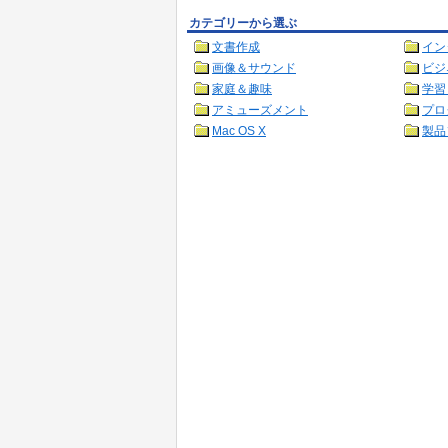
カテゴリーから選ぶ
文書作成
イン
画像＆サウンド
ビジ
家庭＆趣味
学習
アミューズメント
プロ
Mac OS X
製品