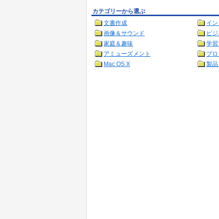
カテゴリーから選ぶ
文書作成
イン
画像＆サウンド
ビジ
家庭＆趣味
学習
アミューズメント
プロ
Mac OS X
製品