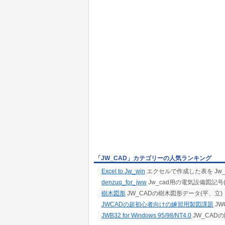
「JW_CAD」カテゴリーの人気ランキング
Excel to Jw_win
エクセルで作成した表を Jw
denzuq_for_jww
Jw_cad用の電気設備図記号(
樹木図形
JW_CADの樹木図形データ(平、立)
JWCADの超初心者向けの練習用製図課題
JW
JWB32 for Windows 95/98/NT4.0
JW_CAD