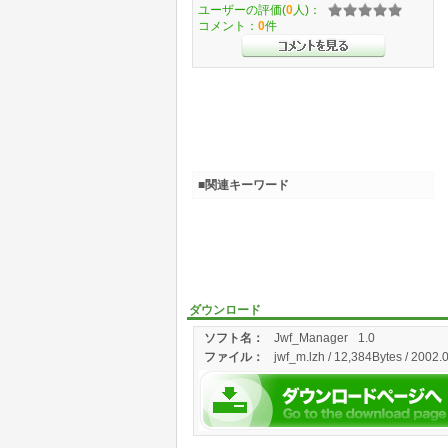
ユーザーの評価(
0
人)：
コメント：
0
件
■関連キーワード
ダウンロード
ソフト名：
Jwf_Manager
1.0
ファイル：
jwf_m.lzh / 12,384Bytes / 2002.