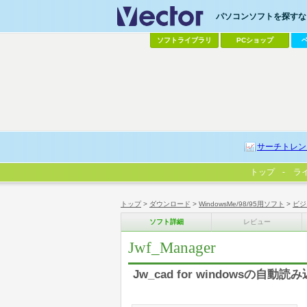
パソコンソフトを探すなら
ソフトライブラリ
PCショップ
サーチトレン
トップ
ラ
トップ
>
ダウンロード
>
WindowsMe/98/95用ソフト
>
ビジ
ソフト詳細
レビュー
Jwf_Manager
Jw_cad for windows