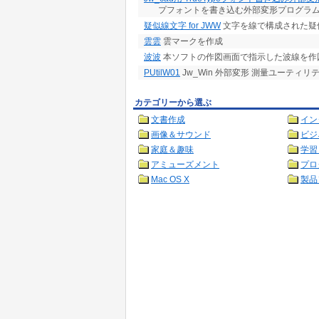
プフォントを書き込む外部変形プログラ
疑似線文字 for JWW
文字を線で構成された疑
雲雲
雲マークを作成
波波
本ソフトの作図画面で指示した波線を作
PUtilW01
Jw_Win 外部変形 測量ユーティリテ
カテゴリーから選ぶ
文書作成
イン
画像＆サウンド
ビジ
家庭＆趣味
学習
アミューズメント
プロ
Mac OS X
製品