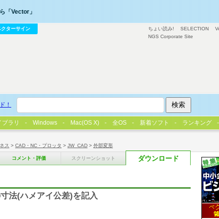
「Vector」
ベクターサイン
ちょい読み!
SELECTION
V
NGS Corporate Site
ド！
イブラリ
Windows
Mac(OS X)
全OS
新着ソフト
ランキング
ネス
>
CAD・NC・プロッタ
>
JW_CAD
>
外部変形
ダウンロード
コメント・評価
スクリーンショット
寸法(ハメアイ公差)を記入