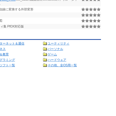
ム
似線に変換する外部変形
図
ィ集 PfOX対応版
ターネット＆通信
ユーティリティ
ネス
パーソナル
＆教育
ゲーム
グラミング
ハードウェア
ソフト一覧
その他、全OS用一覧