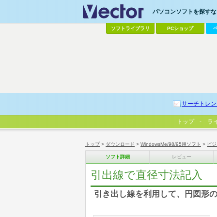
パソコンソフトを探すなら
ソフトライブラリ
PCショップ
サーチトレン
トップ
ラ
トップ
>
ダウンロード
>
WindowsMe/98/95用ソフト
>
ビジ
ソフト詳細
レビュー
引出線で直径寸法記入
引き出し線を利用して、円図形の