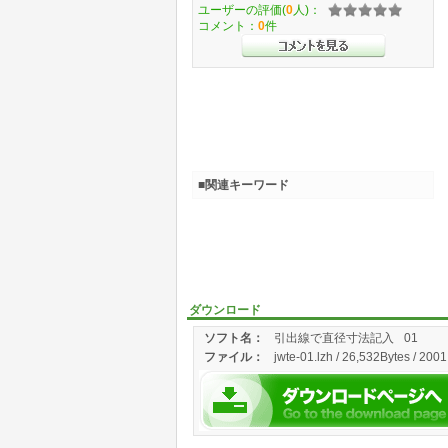
ユーザーの評価(
0
人)：
コメント：
0
件
■関連キーワード
ダウンロード
ソフト名：
引出線で直径寸法記入
01
ファイル：
jwte-01.lzh / 26,532Bytes / 200