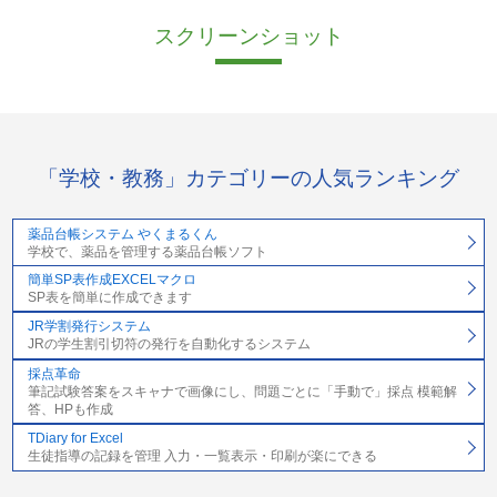
スクリーンショット
「学校・教務」カテゴリーの人気ランキング
薬品台帳システム やくまるくん
学校で、薬品を管理する薬品台帳ソフト
簡単SP表作成EXCELマクロ
SP表を簡単に作成できます
JR学割発行システム
JRの学生割引切符の発行を自動化するシステム
採点革命
筆記試験答案をスキャナで画像にし、問題ごとに「手動で」採点 模範解
答、HPも作成
TDiary for Excel
生徒指導の記録を管理 入力・一覧表示・印刷が楽にできる