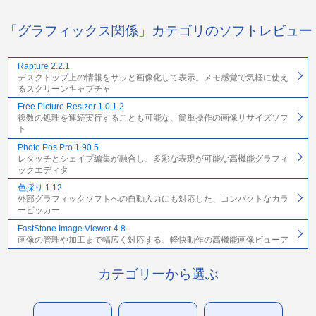
「グラフィックス関係」カテゴリのソフトレビュー
Rapture 2.2.1
デスクトップ上の情報をサッと画像化して表示。メモ感覚で気軽に使え
るスクリーンキャプチャ
Free Picture Resizer 1.0.1.2
複数の処理を連続実行することも可能な、簡単操作の画像リサイズソフ
ト
Photo Pos Pro 1.90.5
レタッチとシェイプ編集が融合し、多彩な表現が可能な高機能グラフィ
ックエディタ
色採り 1.12
外部グラフィックソフトへの自動入力にも対応した、コンパクトなカラ
ーピッカー
FastStone Image Viewer 4.8
画像の管理や加工まで幅広く対応する、軽快動作の高機能画像ビューア
カテゴリーから選ぶ