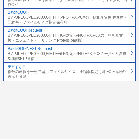
存OK!
BatchGOO!
BMP,JPEG,JPEG2000,GIF,TIFF,PNG,FPX,PCXの一括相互変換 解像度・
圧縮率・ファイルサイズ指定保存可
BatchGOO! Request
BMP,JPEG,JPEG2000,GIF,TIFF(G4対応),PNG,FPX,PCXの一括相互変
換・エフェクト・トリミング Professional版
BatchGOO!NEXT Request
BMP,JPEG,JPEG2000,GIF,TIFF(G4対応),PNG,FPX,PCXの一括相互変換
&印刷&FTP送信
チビすな!!
複数の画像を一発で縮小 ファイルサイズ、圧縮率指定可能 EXIF情報の
表示も可能