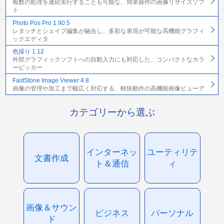
複数の処理を連続実行することも可能な、簡単操作の画像リサイズソフ
ト
Photo Pos Pro 1.90.5
レタッチとシェイプ編集が融合し、多彩な表現が可能な高機能グラフィ
ックエディタ
色採り 1.12
外部グラフィックソフトへの自動入力にも対応した、コンパクトなカラ
ーピッカー
FastStone Image Viewer 4.8
画像の管理や加工まで幅広く対応する、軽快動作の高機能画像ビューア
カテゴリーから選ぶ
インターネッ
ユーティリテ
文書作成
ト＆通信
ィ
画像＆サウン
ビジネス
パーソナル
ド