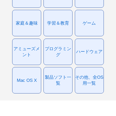
家庭＆趣味
学習＆教育
ゲーム
アミューズメ
プログラミン
ハードウェア
ント
グ
製品ソフト一
その他、全OS
Mac OS X
覧
用一覧