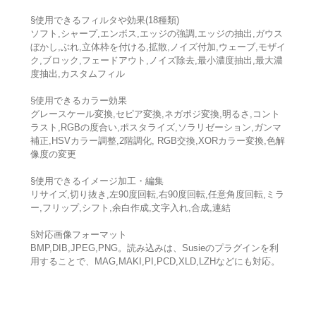
§使用できるフィルタや効果(18種類)
ソフト,シャープ,エンボス,エッジの強調,エッジの抽出,ガウス
ぼかし,ぶれ,立体枠を付ける,拡散,ノイズ付加,ウェーブ,モザイ
ク,ブロック,フェードアウト,ノイズ除去,最小濃度抽出,最大濃
度抽出,カスタムフィル
§使用できるカラー効果
グレースケール変換,セピア変換,ネガポジ変換,明るさ,コント
ラスト,RGBの度合い,ポスタライズ,ソラリゼーション,ガンマ
補正,HSVカラー調整,2階調化, RGB交換,XORカラー変換,色解
像度の変更
§使用できるイメージ加工・編集
リサイズ,切り抜き,左90度回転,右90度回転,任意角度回転,ミラ
ー,フリップ,シフト,余白作成,文字入れ,合成,連結
§対応画像フォーマット
BMP,DIB,JPEG,PNG。読み込みは、Susieのプラグインを利
用することで、MAG,MAKI,PI,PCD,XLD,LZHなどにも対応。