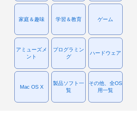
家庭＆趣味
学習＆教育
ゲーム
アミューズメ
プログラミン
ハードウェア
ント
グ
製品ソフト一
その他、全OS
Mac OS X
覧
用一覧