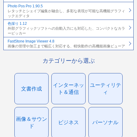
Photo Pos Pro 1.90.5
レタッチとシェイプ編集が融合し、多彩な表現が可能な高機能グラフィ
ックエディタ
色採り 1.12
外部グラフィックソフトへの自動入力にも対応した、コンパクトなカラ
ーピッカー
FastStone Image Viewer 4.8
画像の管理や加工まで幅広く対応する、軽快動作の高機能画像ビューア
カテゴリーから選ぶ
インターネッ
ユーティリテ
文書作成
ト＆通信
ィ
画像＆サウン
ビジネス
パーソナル
ド