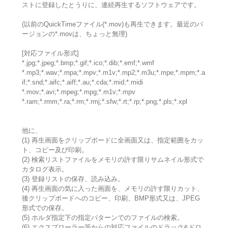
ストに登録したとうりに、連続再生するソフトウェアです。
(以前のQuickTimeファイル(*.mov)も再生できます。最近のバ
ージョンの*.movは、ちょっと無理)
[対応ファイル形式]
*.jpg;*.jpeg;*.bmp;*.gif;*.ico;*.dib;*.emf;*.wmf
*.mp3;*.wav;*.mpa;*.mpv;*.m1v;*.mp2;*.m3u;*.mpe;*.mpm;*.a
if;*.snd;*.aifc;*.aiff;*.au;*.cda;*.mid;*.midi
*.mov;*.avi;*.mpeg;*.mpg;*.m1v;*.mpv
*.ram;*.rmm;*.ra;*.rm;*.rmj;*.sfw;*.rt;*.rp;*.png;*.pls;*.xpl
他に、
(1) 再生画面をクリップボードに全画面又は、指定範囲をカッ
ト、コピー及び印刷。
(2) 検索リストファイルをメモリの許す限りサムネイル形式で
カタログ表示。
(3) 登録リストの保存、読み込み。
(4) 再生画面の気に入った画面を、メモリの許す限りカット、
後クリップボードへのコピー、印刷、BMP形式又は、JPEG
形式での保存。
(5) ホルダ指定下の指定パターンでのファイルの検索。
(6) エクスプローラー等からの対応ファイルのドラック&ドロ