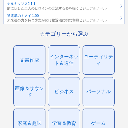
ナルキッソス2 1.1
病に伏した二人のヒロインの交流する姿を描くビジュアルノベル
送電塔のミメイ 1.00
未来視の力を持つ少女が化け物退治に挑む和風ビジュアルノベル
カテゴリーから選ぶ
インターネッ
ユーティリテ
文書作成
ト＆通信
ィ
画像＆サウン
ビジネス
パーソナル
ド
家庭＆趣味
学習＆教育
ゲーム