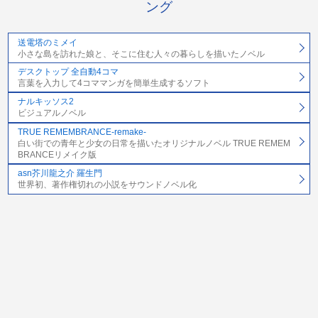
ング
送電塔のミメイ
小さな島を訪れた娘と、そこに住む人々の暮らしを描いたノベル
デスクトップ 全自動4コマ
言葉を入力して4コママンガを簡単生成するソフト
ナルキッソス2
ビジュアルノベル
TRUE REMEMBRANCE-remake-
白い街での青年と少女の日常を描いたオリジナルノベル TRUE REMEM
BRANCEリメイク版
asn芥川龍之介 羅生門
世界初、著作権切れの小説をサウンドノベル化