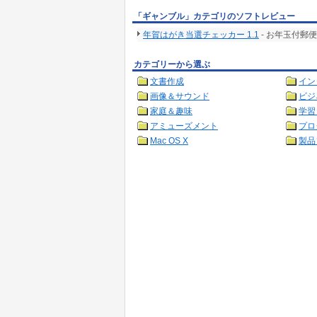
「ギャンブル」カテゴリのソフトレビュー
年賀はがき当選チェッカー 1.1
- お年玉付郵
カテゴリーから選ぶ
文書作成
イン
画像＆サウンド
ビジ
家庭＆趣味
学習
アミューズメント
プロ
Mac OS X
製品