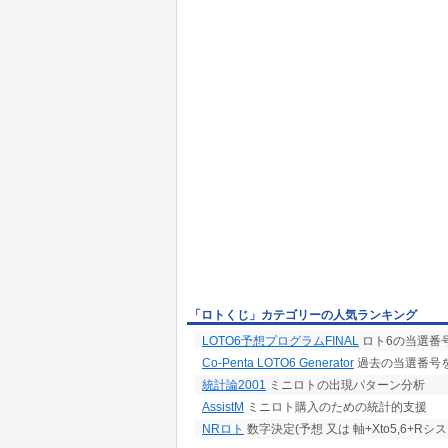
「ロトくじ」カテゴリーの人気ランキング
LOTO6予想プログラムFINAL
ロト6の当選番
Co-Penta LOTO6 Generator
過去の当選番号を
統計論2001
ミニロトの出現パターン分析
AssistM
ミニロト購入のための統計的支援
NRロト
数字決定(予想 又は 軸+Xto5,6+