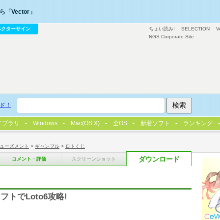
「Vector」
ベクターサイン
ちょい読み!
SELECTION
V
NGS Corporate Site
ド！
イブラリ
Windows
Mac(OS X)
全OS
新着ソフト
ランキング
ューズメント
>
ギャンブル
>
ロトくじ
ダウンロード
コメント・評価
スクリーンショット
トでLoto6攻略!