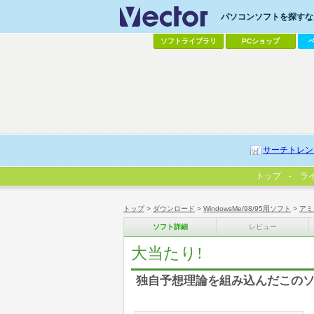
パソコンソフトを探すなら
ソフトライブラリ
PCショップ
サーチトレン
トップ
ラ
トップ
>
ダウンロード
>
WindowsMe/98/95用ソフト
>
アミ
ソフト詳細
レビュー
大当たり!
独自予想理論を組み込んだこのソフ