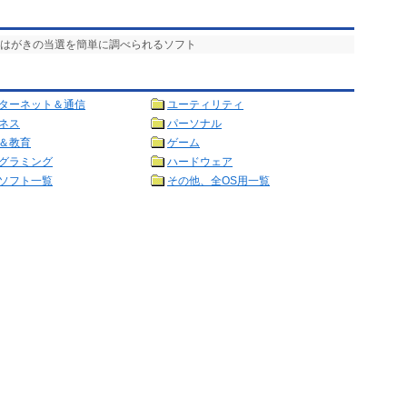
便はがきの当選を簡単に調べられるソフト
ターネット＆通信
ユーティリティ
ネス
パーソナル
＆教育
ゲーム
グラミング
ハードウェア
ソフト一覧
その他、全OS用一覧