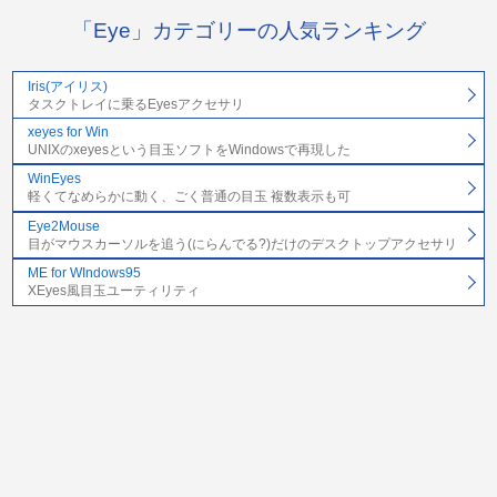
「Eye」カテゴリーの人気ランキング
Iris(アイリス)
タスクトレイに乗るEyesアクセサリ
xeyes for Win
UNIXのxeyesという目玉ソフトをWindowsで再現した
WinEyes
軽くてなめらかに動く、ごく普通の目玉 複数表示も可
Eye2Mouse
目がマウスカーソルを追う(にらんでる?)だけのデスクトップアクセサリ
ME for WIndows95
XEyes風目玉ユーティリティ