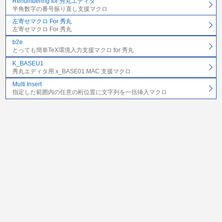
Renumbering for 秀丸エディタ
半角数字の番号振り直し支援マクロ
左寄せマクロ For 秀丸
左寄せマクロ For 秀丸
b2e
とっても簡単TeX環境入力支援マクロ for 秀丸
K_BASEU1
秀丸エディタ用 x_BASE01.MAC 支援マクロ
Multi Insert
指定した範囲内の任意の桁位置に文字列を一括挿入マクロ