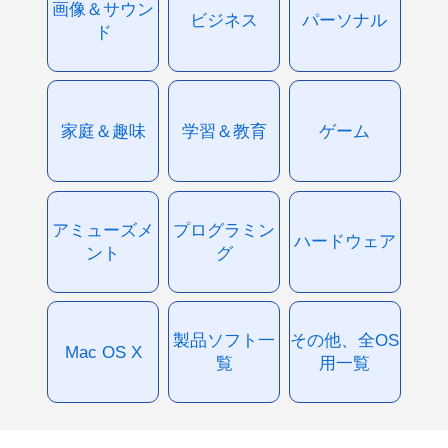
画像＆サウン
ビジネス
パーソナル
ド
家庭＆趣味
学習＆教育
ゲーム
アミューズメ
プログラミン
ハードウェア
ント
グ
製品ソフト一
その他、全OS
Mac OS X
覧
用一覧