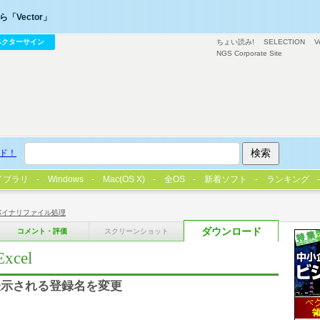
「Vector」
ベクターサイン
ちょい読み!
SELECTION
V
NGS Corporate Site
ド！
イブラリ
Windows
Mac(OS X)
全OS
新着ソフト
ランキング
バイナリファイル処理
ダウンロード
コメント・評価
スクリーンショット
Excel
表示される登録名を変更