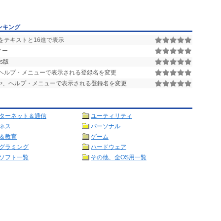
ンキング
をテキストと16進で表示
ィー
ws版
ヘルプ・メニューで表示される登録名を変更
や、ヘルプ・メニューで表示される登録名を変更
ターネット＆通信
ユーティリティ
ネス
パーソナル
＆教育
ゲーム
グラミング
ハードウェア
ソフト一覧
その他、全OS用一覧