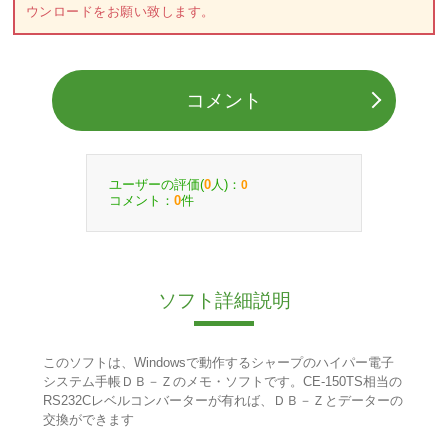
ウンロードをお願い致します。
コメント
ユーザーの評価(
人)：
0
0
コメント：
件
0
ソフト詳細説明
このソフトは、Windowsで動作するシャープのハイパー電子
システム手帳ＤＢ－Ｚのメモ・ソフトです。CE-150TS相当の
RS232Cレベルコンバーターが有れば、ＤＢ－Ｚとデーターの
交換ができます