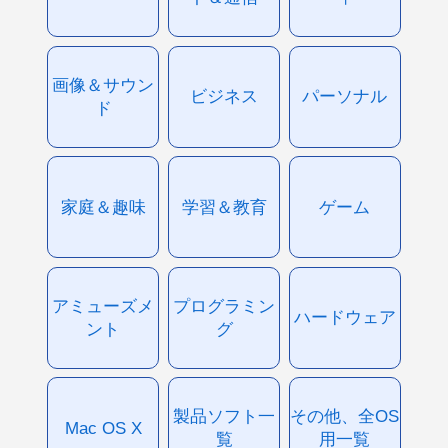
画像＆サウン
ビジネス
パーソナル
ド
家庭＆趣味
学習＆教育
ゲーム
アミューズメ
プログラミン
ハードウェア
ント
グ
製品ソフト一
その他、全OS
Mac OS X
覧
用一覧