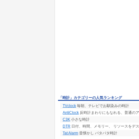
「時計」カテゴリーの人気ランキング
TVclock
毎朝、テレビでお馴染みの時計
AntiClock
反時計まわりにもなれる、普通の
C3K
小さな時計
DTR
日付、時間、メモリー、 リソースをデ
Tat Alarm
昔懐かし パタパタ時計