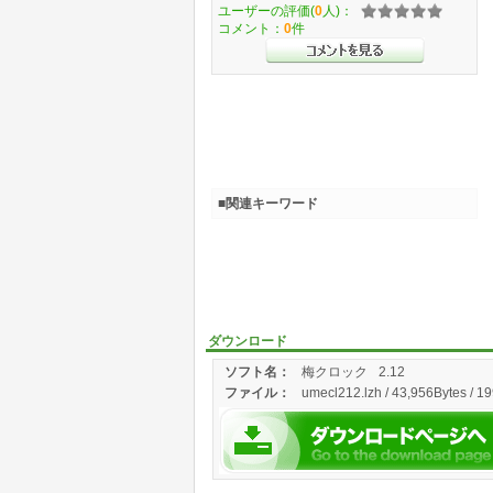
ユーザーの評価(
0
人)：
コメント：
0
件
■関連キーワード
ダウンロード
ソフト名：
梅クロック
2.12
ファイル：
umecl212.lzh / 43,956Bytes / 1