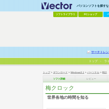
パソコンソフトを探すなら
ソフトライブラリ
PCショップ
サーチトレン
トップ
ラ
トップ
>
ダウンロード
>
Windows3.1
>
パーソナル
>
時計
ソフト詳細
レビュー
梅クロック
世界各地の時間を知る