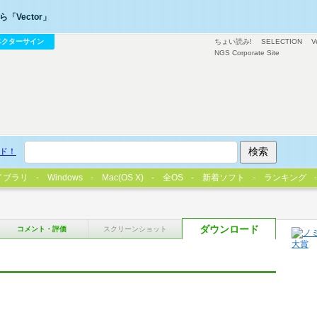
「Vector」
ベクターサイン
ちょい読み!
SELECTION
V
NGS Corporate Site
ド！
イブラリ
Windows
Mac(OS X)
全OS
新着ソフト
ランキング
ダウンロード
コメント・評価
スクリーンショット