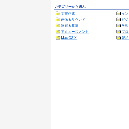
カテゴリーから選ぶ
文書作成
イン
画像＆サウンド
ビジ
家庭＆趣味
学習
アミューズメント
プロ
Mac OS X
製品