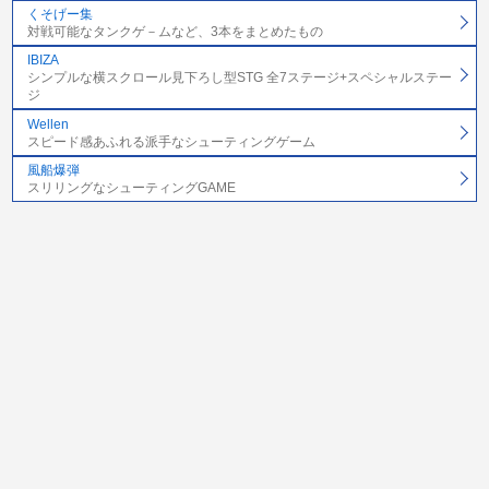
くそげー集
対戦可能なタンクゲ－ムなど、3本をまとめたもの
IBIZA
シンプルな横スクロール見下ろし型STG 全7ステージ+スペシャルステー
ジ
Wellen
スピード感あふれる派手なシューティングゲーム
風船爆弾
スリリングなシューティングGAME