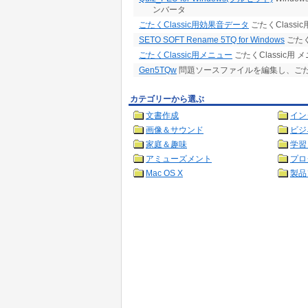
ンバータ
ごたくClassic用効果音データ
ごたくClassi
SETO SOFT Rename 5TQ for Windows
ごたく
ごたくClassic用メニュー
ごたくClassic用
Gen5TQw
問題ソースファイルを編集し、ご
カテゴリーから選ぶ
文書作成
イン
画像＆サウンド
ビジ
家庭＆趣味
学習
アミューズメント
プロ
Mac OS X
製品