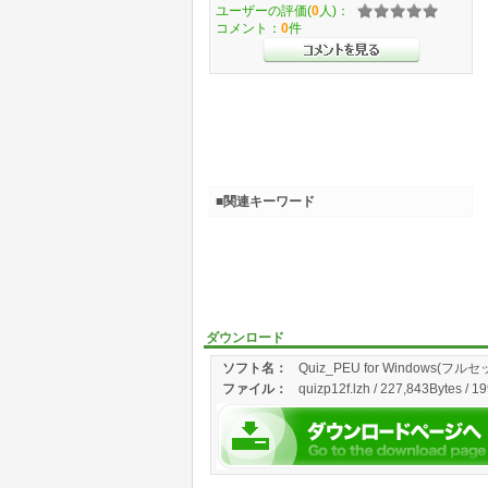
ユーザーの評価(
0
人)：
コメント：
0
件
■関連キーワード
ダウンロード
ソフト名：
Quiz_PEU for Windows(フルセ
ファイル：
quizp12f.lzh / 227,843Bytes / 1