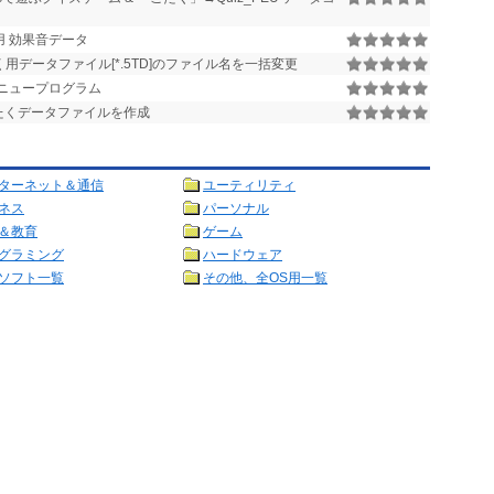
c用 効果音データ
用データファイル[*.5TD]のファイル名を一括変更
 メニュープログラム
たくデータファイルを作成
ターネット＆通信
ユーティリティ
ネス
パーソナル
＆教育
ゲーム
グラミング
ハードウェア
ソフト一覧
その他、全OS用一覧