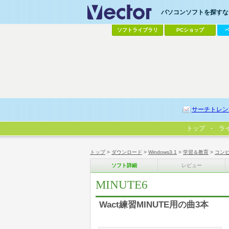
パソコンソフトを探すなら
ソフトライブラリ
PCショップ
サーチトレン
トップ
ラ
トップ
>
ダウンロード
>
Windows3.1
>
学習＆教育
>
コン
ソフト詳細
レビュー
MINUTE6
Wact練習MINUTE用の曲3本