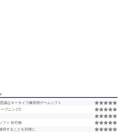
グ
思議なキータイプ練習用ゲームソフト
オープニング2
ソフト 松竹梅
修得することを目標に