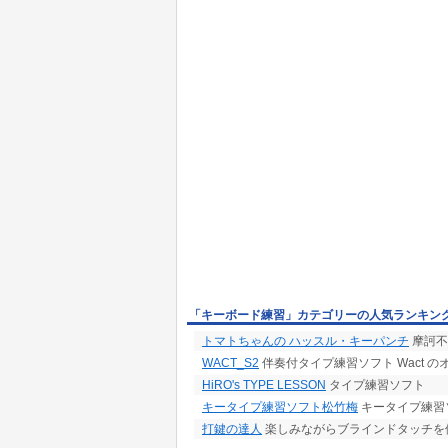
「キーボード練習」カテゴリーの人気ランキン
トマトちゃんの ハッスル・キーパンチ
摩訶不
WACT_S2
伴奏付タイプ練習ソフト Wact の
HiRO's TYPE LESSON
タイプ練習ソフト
キータイプ練習ソフト松竹梅
キータイプ練習
打鍵の達人
楽しみながらブラインドタッチを