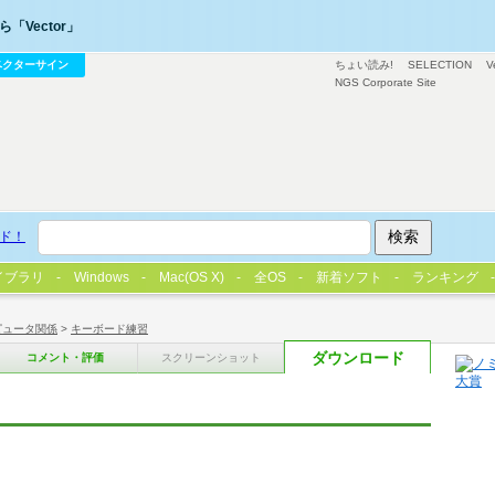
「Vector」
ベクターサイン
ちょい読み!
SELECTION
V
NGS Corporate Site
ド！
イブラリ
Windows
Mac(OS X)
全OS
新着ソフト
ランキング
ピュータ関係
>
キーボード練習
ダウンロード
コメント・評価
スクリーンショット