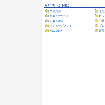
カテゴリーから選ぶ
文書作成
イン
画像＆サウンド
ビジ
家庭＆趣味
学習
アミューズメント
プロ
Mac OS X
製品