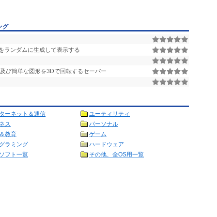
ング
をランダムに生成して表示する
字及び簡単な図形を3Dで回転するセーバー
ターネット＆通信
ユーティリティ
ネス
パーソナル
＆教育
ゲーム
グラミング
ハードウェア
ソフト一覧
その他、全OS用一覧