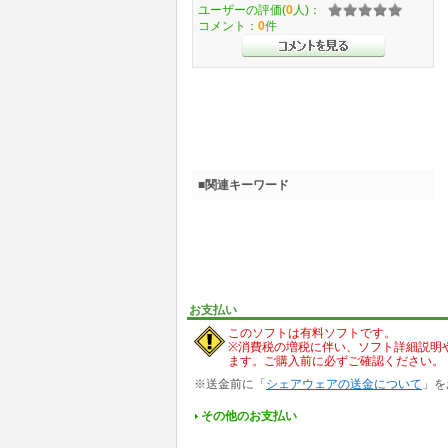
ユーザーの評価(
0
人)：
コメント：
0
件
■関連キーワード
お支払い
このソフトは有料ソフトです。
※消費税の増税に伴い、ソフト詳細説明
ます。ご購入前に必ずご確認ください。
※送金前に「
シェアウェアの送金について
」を
その他のお支払い