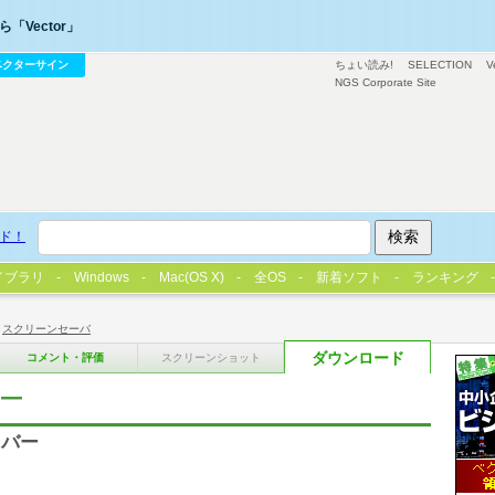
「Vector」
ベクターサイン
ちょい読み!
SELECTION
V
NGS Corporate Site
ド！
イブラリ
Windows
Mac(OS X)
全OS
新着ソフト
ランキング
>
スクリーンセーバ
ダウンロード
コメント・評価
スクリーンショット
ー
イバー