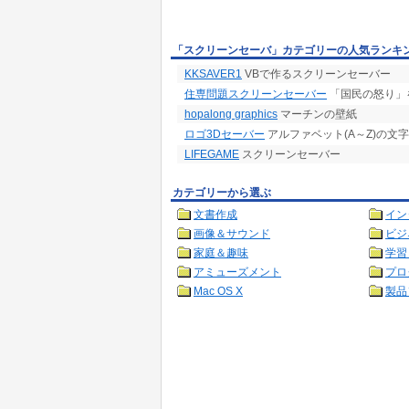
「スクリーンセーバ」カテゴリーの人気ランキ
KKSAVER1
VBで作るスクリーンセーバー
住専問題スクリーンセーバー
「国民の怒り」
hopalong graphics
マーチンの壁紙
ロゴ3Dセーバー
アルファベット(A～Z)の文
LIFEGAME
スクリーンセーバー
カテゴリーから選ぶ
文書作成
イン
画像＆サウンド
ビジ
家庭＆趣味
学習
アミューズメント
プロ
Mac OS X
製品