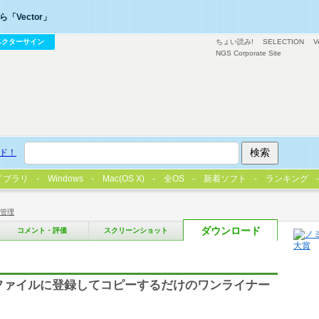
「Vector」
ベクターサイン
ちょい読み!
SELECTION
V
NGS Corporate Site
ド！
イブラリ
Windows
Mac(OS X)
全OS
新着ソフト
ランキング
管理
ダウンロード
コメント・評価
スクリーンショット
listファイルに登録してコピーするだけのワンライナー