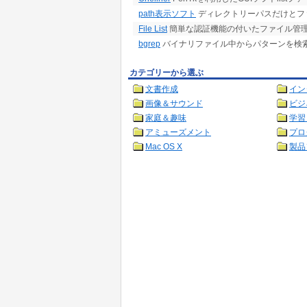
path表示ソフト
ディレクトリーパスだけとファイ
File List
簡単な認証機能の付いたファイル管理
bgrep
バイナリファイル中からパターンを検
カテゴリーから選ぶ
文書作成
イン
画像＆サウンド
ビジ
家庭＆趣味
学習
アミューズメント
プロ
Mac OS X
製品