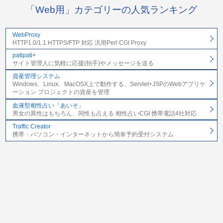
「Web用」カテゴリーの人気ランキング
WebProxy
HTTP1.0/1.1 HTTPS/FTP 対応 汎用Perl CGI Proxy
patipati+
サイト管理人に気軽に応援(拍手)やメッセージを送る
資産管理システム
Windows、Linux、MacOSX上で動作する、Servlet+JSPのWebアプリケ
ーション プロジェクトの資産を管理
血液型相性占い「あいそ」
男女の異性はもちろん、同性も占える 相性占いCGI 携帯電話4社対応
Traffic Creator
携帯・パソコン・インターネットから簡単予約受付システム