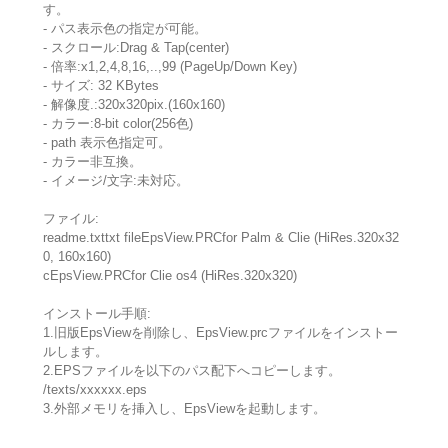
す。
- パス表示色の指定が可能。
- スクロール:Drag & Tap(center)
- 倍率:x1,2,4,8,16,..,99 (PageUp/Down Key)
- サイズ: 32 KBytes
- 解像度.:320x320pix.(160x160)
- カラー:8-bit color(256色)
- path 表示色指定可。
- カラー非互換。
- イメージ/文字:未対応。
ファイル:
readme.txttxt fileEpsView.PRCfor Palm & Clie (HiRes.320x32
0, 160x160)
cEpsView.PRCfor Clie os4 (HiRes.320x320)
インストール手順:
1.旧版EpsViewを削除し、EpsView.prcファイルをインストー
ルします。
2.EPSファイルを以下のパス配下へコピーします。
/texts/xxxxxx.eps
3.外部メモリを挿入し、EpsViewを起動します。