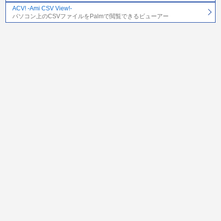
ACV! -Ami CSV View!-
パソコン上のCSVファイルをPalmで閲覧できるビューアー