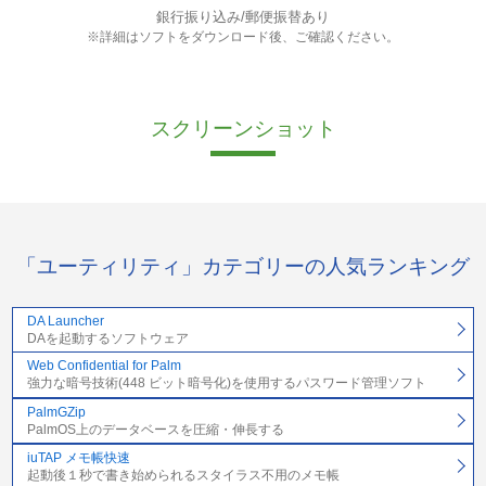
銀行振り込み/郵便振替あり
※詳細はソフトをダウンロード後、ご確認ください。
スクリーンショット
「ユーティリティ」カテゴリーの人気ランキング
DA Launcher
DAを起動するソフトウェア
Web Confidential for Palm
強力な暗号技術(448 ビット暗号化)を使用するパスワード管理ソフト
PalmGZip
PalmOS上のデータベースを圧縮・伸長する
iuTAP メモ帳快速
起動後１秒で書き始められるスタイラス不用のメモ帳