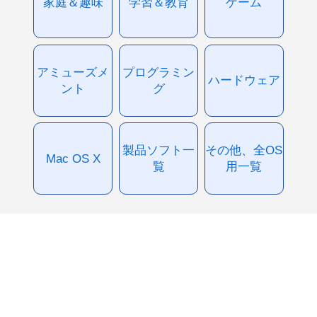
家庭＆趣味
学習＆教育
ゲーム
アミューズメ
プログラミン
ハードウェア
ント
グ
製品ソフト一
その他、全OS
Mac OS X
覧
用一覧