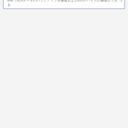
MacでiOSデータのバックアップ＆修復およびiOSデバイスの修復ができ
る