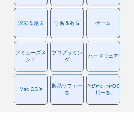
家庭＆趣味
学習＆教育
ゲーム
アミューズメ
プログラミン
ハードウェア
ント
グ
製品ソフト一
その他、全OS
Mac OS X
覧
用一覧