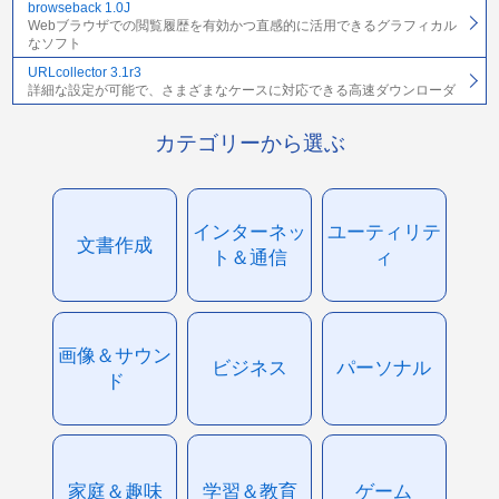
browseback 1.0J
Webブラウザでの閲覧履歴を有効かつ直感的に活用できるグラフィカル
なソフト
URLcollector 3.1r3
詳細な設定が可能で、さまざまなケースに対応できる高速ダウンローダ
カテゴリーから選ぶ
インターネッ
ユーティリテ
文書作成
ト＆通信
ィ
画像＆サウン
ビジネス
パーソナル
ド
家庭＆趣味
学習＆教育
ゲーム