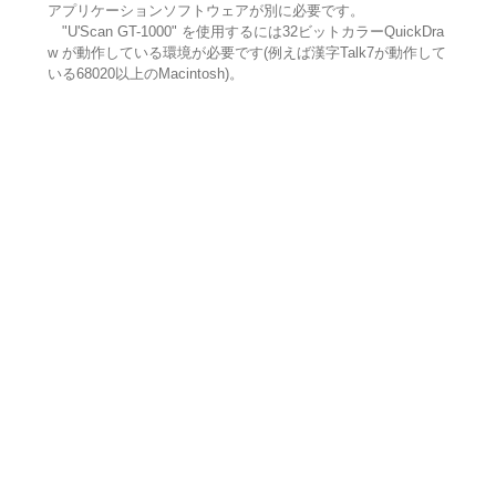
アプリケーションソフトウェアが別に必要です。
"U'Scan GT-1000" を使用するには32ビットカラーQuickDra
w が動作している環境が必要です(例えば漢字Talk7が動作して
いる68020以上のMacintosh)。