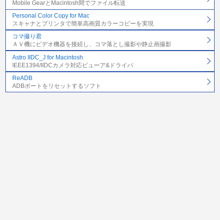
Mobile GearとMacintosh間でファイル転送
Personal Color Copy for Mac
スキャナとプリンタで簡単高画質カラーコピーを実現
コマ撮り君
ＡＶ機にビデオ機器を接続し、コマ落とし撮影や静止画撮影
Astro IIDC_J for Macintosh
IEEE1394/IIDCカメラ対応ビューア&ドライバ
ReADB
ADBポートをリセットするソフト