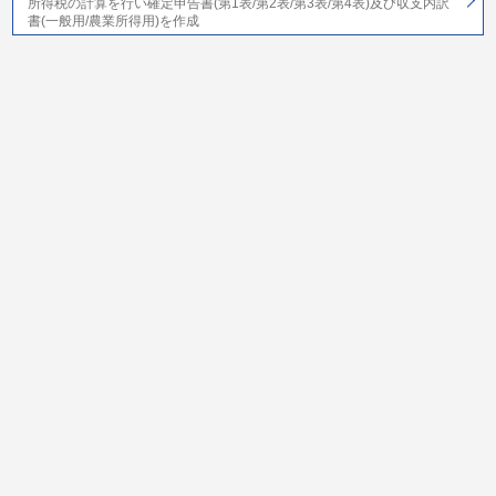
所得税の計算を行い確定申告書(第1表/第2表/第3表/第4表)及び収支内訳
書(一般用/農業所得用)を作成