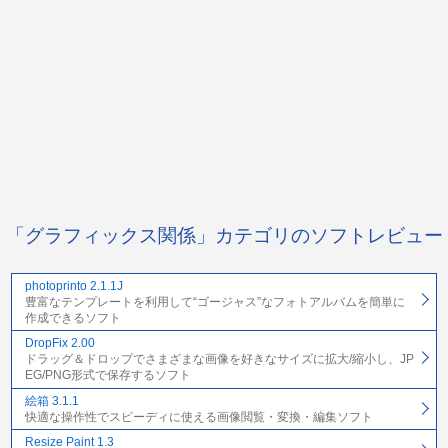
「グラフィックス関係」カテゴリのソフトレビュー
photoprinto 2.1.1J
豊富なテンプレートを利用して“ゴージャス”なフォトアルバムを簡単に
作成できるソフト
DropFix 2.00
ドラッグ＆ドロップでさまざまな画像を好きなサイズに拡大/縮小し、JP
EG/PNG形式で保存するソフト
絵箱 3.1.1
快適な操作性でスピーディに使える画像閲覧・変換・編集ソフト
Resize Paint 1.3