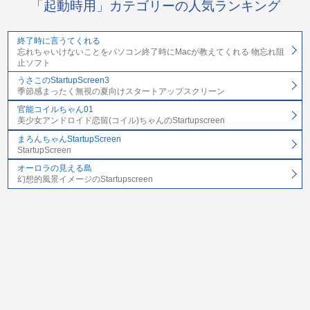
「起動時用」カテゴリーの人気ランキング
終了時に言うてくれる
忘れちゃいけないことをパソコン終了時にMacが教えてくれる 物忘れ阻
止ソフト
うさこのStartupScreen3
季節感まったく無視の夏向けスタートアップスクリーン
官能コイルちゃん01
美少女アンドロイド恋留(コイル)ちゃんのStartupscreen
まろんちゃんStartupScreen
StartupScreen
オーロラの見える島
幻想的風景イメージのStartupscreen