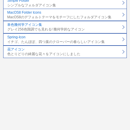
Simple Folder
シンプルなフォルダアイコン集
MacOS8 Folder Icons
MacOS8のデフォルトテーマをモチーフにしたフォルダアイコン集
単色幾何学アイコン集
グレイ256色階調でも見れる! 幾何学的なアイコン
Spring-Icon
イチゴ、たんぽぽ、四つ葉のクローバーの春らしいアイコン集
花アイコン
色とりどりの綺麗な花々をアイコンにしました