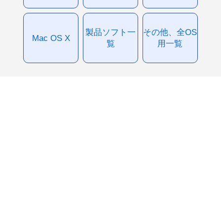
製品ソフト一
その他、全OS
Mac OS X
覧
用一覧