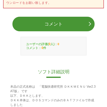
ウンロードをお願い致します。
コメント
ユーザーの評価(
人)：
0
0
コメント：
件
0
ソフト詳細説明
本品の正式名称は 「電脳快適研究所 ＤＫＫＭＥＮＵ Ver2.3
AT版」 です
以下、ＤＫＫとします、
ＤＫＫ本体は、ＤＯＳコマンドのみのＢＡＴファイルで作成
しました