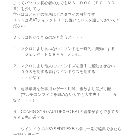
よってパソコン初心者の方でもＭＳ ＤＯＳ（ＰＣ ＤＯ
Ｓ）を少しでも
学べばほとんどの箇所はカスタマイズ可能です
ＤＫＫは\BATディレクトリーに置いてパスを通しておいてく
ださい
ＤＫＫは何ができるのかと言うと・・・
１．マクロによりあぶないコマンドを一時的に無効にする
ＤＥＬや、ＦＯＲＭＡＴとかね、
２．マクロにより他人にウインドズを勝手に起動させない
ＤＯＳを制する者はウインドウズを制する！！！
・・・かな？
３．起動環境を仕事用やゲーム用等、複数より選択可能
(マルチコンフィグを組めない人でも大丈夫！ か
な？・・・）
４．CONFIG.SYSやAUTOEXEC.BATの編集がすぐできてＳ
ＡＶＥ先が選べる
ウインドウズのSYSEDIT.EXEの様に一発で編集できたら
ｶｯｺｲｲと思って