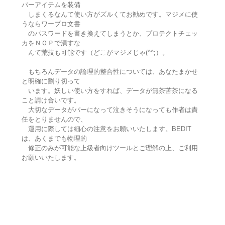
パーアイテムを装備
しまくるなんて使い方がズルくてお勧めです。マジメに使
うならワープロ文書
のパスワードを書き換えてしまうとか、プロテクトチェッ
カをＮＯＰで潰すな
んて荒技も可能です（どこがマジメじゃ(^^;）。
もちろんデータの論理的整合性については、あなたまかせ
と明確に割り切って
います。妖しい使い方をすれば、データが無茶苦茶になる
こと請け合いです。
大切なデータがパーになって泣きそうになっても作者は責
任をとりませんので、
運用に際しては細心の注意をお願いいたします。BEDIT
は、あくまでも物理的
修正のみが可能な上級者向けツールとご理解の上、ご利用
お願いいたします。