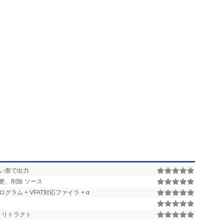
い形で出力
更、削除 ソース
ラム + VFAT対応ファイラ + α
トリトラクト