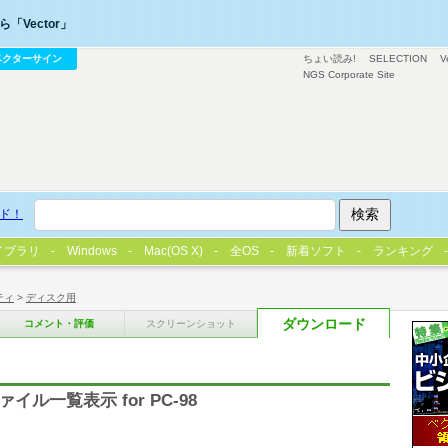
「Vector」
ベクターサイン
ちょい読み!
SELECTION
V
NGS Corporate Site
ド！
イブラリ
Windows
Mac(OS X)
全OS
新着ソフト
ランキング
ティ
>
ディスク用
ダウンロード
コメント・評価
スクリーンショット
ル一覧表示 for PC-98