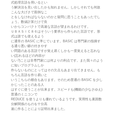
式処理言語を用いるとい
う解決法を見い出したかも知れません。しかしそれでも何故
こんな大げさで面倒なこ
とをしなければならないのかと疑問に思うこともあったでし
ょう。数値計算だけで良
いからコンパクトで高速な言語が望まれるわけです。
ＵＢＡＳＩＣ８６はそういう要求から作られた言語です。形
式は誰でも使えるよう
に通常の BASIC に準じています。BASIC は専門家の指摘す
る通り悪い癖の付きやす
い問題のある言語ですが覚え易くしかも一度覚えると忘れな
い(忘れるほどの内容が
ない?)ことは非専門家には何よりの利点です。また我々のよう
に短いプログラムしか
作らないものにとってはその欠点もあまり出てきません。も
ちろん言語を作り易いと
いうこちらの都合もあります。そのため普通の BASIC を少し
かじったことのある人
はすぐに使うことが出来ます。スピードも(機能の少なさゆえ)
普通のミニコンで
REDUCE を使うよりも優れているようです。実用性も素因数
分解関係のものを十分高
速に作ることにより証明出来ました。