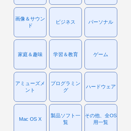
画像＆サウン
ビジネス
パーソナル
ド
家庭＆趣味
学習＆教育
ゲーム
アミューズメ
プログラミン
ハードウェア
ント
グ
製品ソフト一
その他、全OS
Mac OS X
覧
用一覧