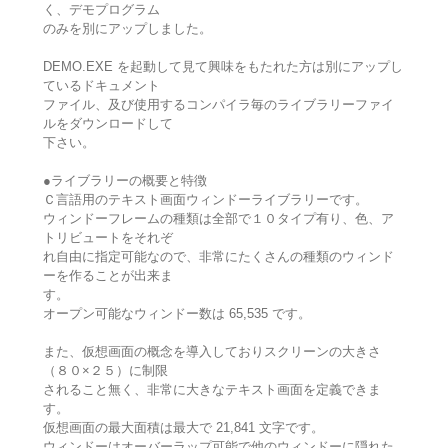
く、デモプログラム
のみを別にアップしました。
DEMO.EXE を起動して見て興味をもたれた方は別にアップし
ているドキュメント
ファイル、及び使用するコンパイラ毎のライブラリーファイ
ルをダウンロードして
下さい。
●ライブラリーの概要と特徴
Ｃ言語用のテキスト画面ウィンドーライブラリーです。
ウィンドーフレームの種類は全部で１０タイプ有り、色、ア
トリビュートをそれぞ
れ自由に指定可能なので、非常にたくさんの種類のウィンド
ーを作ることが出来ま
す。
オープン可能なウィンドー数は 65,535 です。
また、仮想画面の概念を導入しておりスクリーンの大きさ
（８０×２５）に制限
されること無く、非常に大きなテキスト画面を定義できま
す。
仮想画面の最大面積は最大で 21,841 文字です。
ウィンドーはオーバーラップ可能で他のウィンドーに隠れた