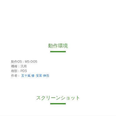
動作環境
動作OS：MS-DOS
機種：汎用
種類：PDS
作者：
五十嵐 修
安富 伸浩
スクリーンショット