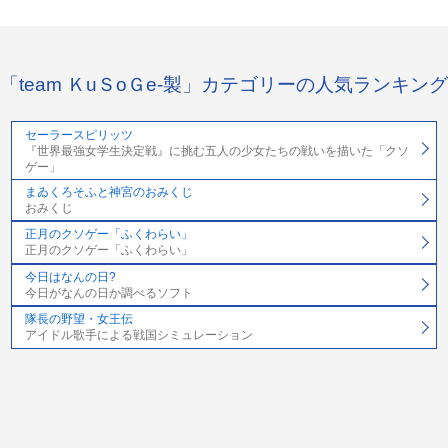
「team ＫuＳoＧe-製」カテゴリーの人気ランキング
セーラースピリッツ
『世界最強女学生決定戦』に挑む五人の少女たちの戦いを描いた「クソ
ゲー」
まゐくろそふと神宮のおみくじ
おみくじ
正月のクソゲー「ふくわらい」
正月のクソゲー「ふくわらい」
今日はなんの日?
今日がなんの日か調べるソフト
隊長の野望・女王伝
アイドル歌手による戦国シミュレーション