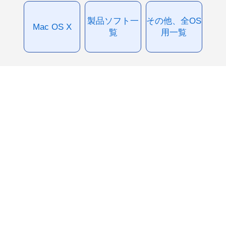
製品ソフト一
その他、全OS
Mac OS X
覧
用一覧