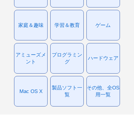
家庭＆趣味
学習＆教育
ゲーム
アミューズメ
プログラミン
ハードウェア
ント
グ
製品ソフト一
その他、全OS
Mac OS X
覧
用一覧