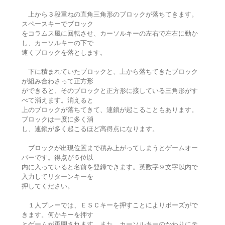
上から３段重ねの直角三角形のブロックが落ちてきます。
スペースキーでブロック
をコラムス風に回転させ、カーソルキーの左右で左右に動か
し、カーソルキーの下で
速くブロックを落とします。
下に積まれていたブロックと、上から落ちてきたブロック
が組み合わさって正方形
ができると、そのブロックと正方形に接している三角形がす
べて消えます。消えると
上のブロックが落ちてきて、連鎖が起こることもあります。
ブロックは一度に多く消
し、連鎖が多く起こるほど高得点になります。
ブロックが出現位置まで積み上がってしまうとゲームオー
バーです。得点が５位以
内に入っていると名前を登録できます。英数字９文字以内で
入力してリターンキーを
押してください。
１人プレーでは、ＥＳＣキーを押すことによりポーズがで
きます。何かキーを押す
とゲームが再開されます。また、カーソルキーのかわりにテ