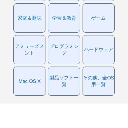
家庭＆趣味
学習＆教育
ゲーム
アミューズメ
プログラミン
ハードウェア
ント
グ
製品ソフト一
その他、全OS
Mac OS X
覧
用一覧