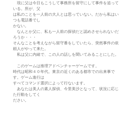
現に父は今日もこうして事務所を留守にして事件を追って
いる。所が、父
は私のことを一人前の大人とは思っていない。だから私はい
つも電話番でし
かない。
なんとか父に、私も一人前の探偵だと認めさせられないだ
ろうか・・・
そんなことを考えながら留守番をしていたら、突然事件の依
頼人がやって来た。
私は父に内緒で、この人の話しを聞いてみることにした。
このゲームは推理アドベンチャーゲームです。
時代は昭和４０年代。東京の近くのある都市での出来事で
す。ゲーム進行は
すべてコマンド選択によって行ないます。
あなたは美人の素人探偵、今里美沙となって、状況に応じ
た行動をしてく
ださい。