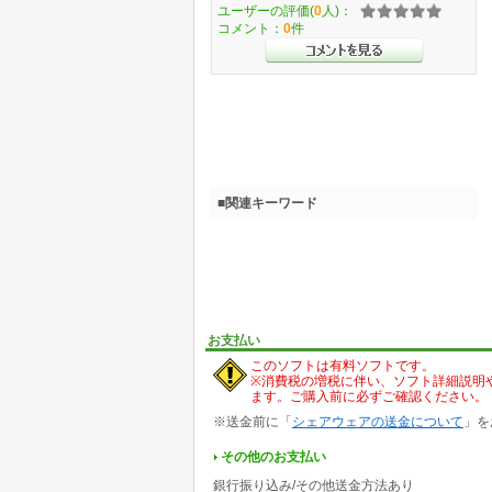
ユーザーの評価(
0
人)：
コメント：
0
件
■関連キーワード
お支払い
このソフトは有料ソフトです。
※消費税の増税に伴い、ソフト詳細説明
ます。ご購入前に必ずご確認ください。
※送金前に「
シェアウェアの送金について
」を
その他のお支払い
銀行振り込み/その他送金方法あり