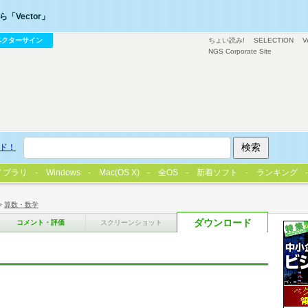
「Vector」
ベクターサイン
ちょい読み!
SELECTION
V
NGS Corporate Site
ド！
イブラリ
Windows
Mac(OS X)
全OS
新着ソフト
ランキング
>
算数・数学
ダウンロード
コメント・評価
スクリーンショット