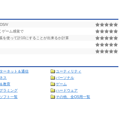
OS/V
くゲーム感覚で
弧を使って計10にすることが出来るか計算
ターネット＆通信
ユーティリティ
ネス
パーソナル
＆教育
ゲーム
グラミング
ハードウェア
ソフト一覧
その他、全OS用一覧