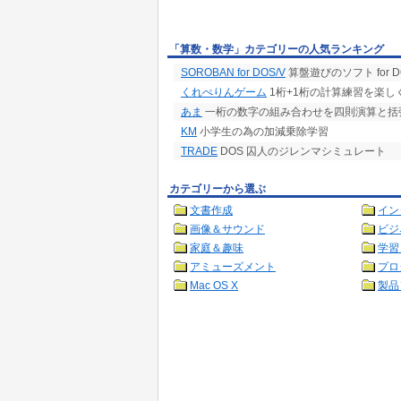
「算数・数学」カテゴリーの人気ランキング
SOROBAN for DOS/V
算盤遊びのソフト for D
くれぺりんゲーム
1桁+1桁の計算練習を楽し
あま
一桁の数字の組み合わせを四則演算と括
KM
小学生の為の加減乗除学習
TRADE
DOS 囚人のジレンマシミュレート
カテゴリーから選ぶ
文書作成
イン
画像＆サウンド
ビジ
家庭＆趣味
学習
アミューズメント
プロ
Mac OS X
製品