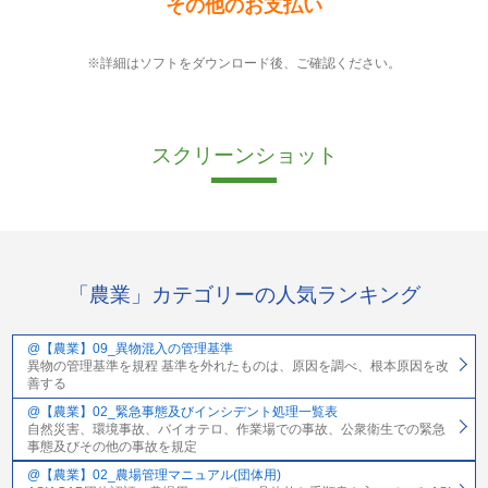
その他のお支払い
※詳細はソフトをダウンロード後、ご確認ください。
スクリーンショット
「農業」カテゴリーの人気ランキング
@【農業】09_異物混入の管理基準
異物の管理基準を規程 基準を外れたものは、原因を調べ、根本原因を改
善する
@【農業】02_緊急事態及びインシデント処理一覧表
自然災害、環境事故、バイオテロ、作業場での事故、公衆衛生での緊急
事態及びその他の事故を規定
@【農業】02_農場管理マニュアル(団体用)