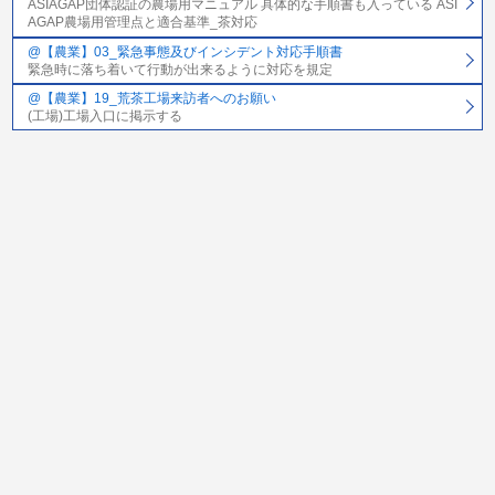
ASIAGAP団体認証の農場用マニュアル 具体的な手順書も入っている ASI
AGAP農場用管理点と適合基準_茶対応
@【農業】03_緊急事態及びインシデント対応手順書
緊急時に落ち着いて行動が出来るように対応を規定
@【農業】19_荒茶工場来訪者へのお願い
(工場)工場入口に掲示する