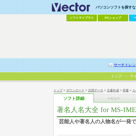
パソコンソフトを探すなら
ソフトライブラリ
PCショップ
サーチトレン
トップ
ラ
トップ
>
ダウンロード
>
汎用データ
>
文書作成
>
辞書
>
人
ソフト詳細
レビュー
著名人名大全 for MS-
芸能人や著名人の人物名が一発で変