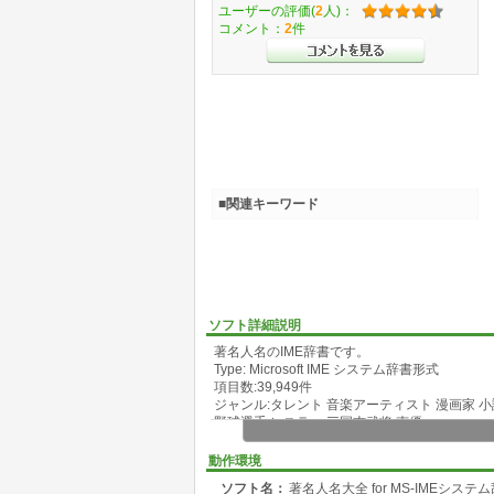
ユーザーの評価(
2
人)：
コメント：
2
件
■関連キーワード
ソフト詳細説明
著名人名のIME辞書です。
Type: Microsoft IME システム辞書形式
項目数:39,949件
ジャンル:タレント 音楽アーティスト 漫画家 
野球選手 レスラー 三国志武将 声優
動作環境
ソフト名：
著名人名大全 for MS-IMEシステ