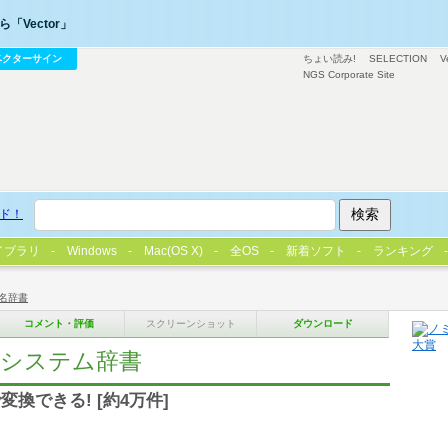
「Vector」
ベクターサイン
ちょい読み!
SELECTION
V
NGS Corporate Site
ド！
イブラリ
Windows
Mac(OS X)
全OS
新着ソフト
ランキング
名辞書
コメント・評価
スクリーンショット
ダウンロード
IMEシステム辞書
換できる! [約4万件]