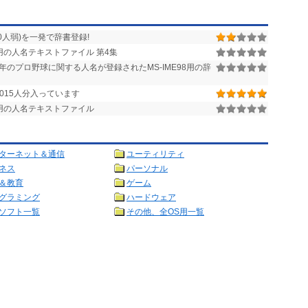
0人弱)を一発で辞書登録!
の人名テキストファイル 第4集
1年のプロ野球に関する人名が登録されたMS-IME98用の辞
015人分入っています
用の人名テキストファイル
ターネット＆通信
ユーティリティ
ネス
パーソナル
＆教育
ゲーム
グラミング
ハードウェア
ソフト一覧
その他、全OS用一覧