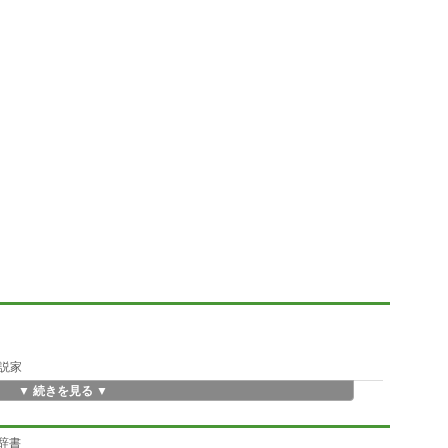
小説家
▼ 続きを見る ▼
ム辞書