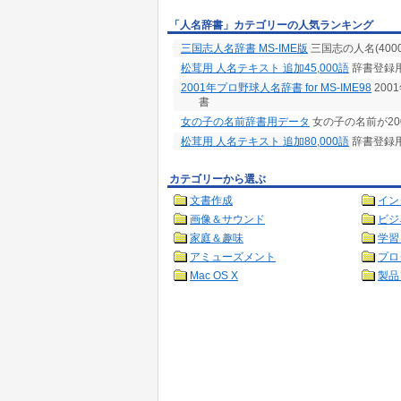
「人名辞書」カテゴリーの人気ランキング
三国志人名辞書 MS-IME版
三国志の人名(400
松茸用 人名テキスト 追加45,000語
辞書登録用
2001年プロ野球人名辞書 for MS-IME98
200
書
女の子の名前辞書用データ
女の子の名前が20
松茸用 人名テキスト 追加80,000語
辞書登録
カテゴリーから選ぶ
文書作成
イン
画像＆サウンド
ビジ
家庭＆趣味
学習
アミューズメント
プロ
Mac OS X
製品