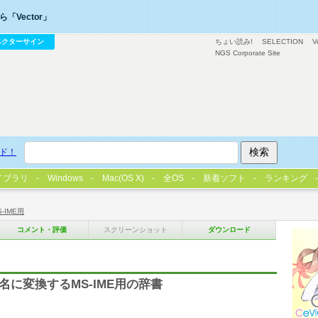
「Vector」
ベクターサイン
ちょい読み!
SELECTION
V
NGS Corporate Site
ド！
イブラリ
Windows
Mac(OS X)
全OS
新着ソフト
ランキング
S-IME用
コメント・評価
スクリーンショット
ダウンロード
社名に変換するMS-IME用の辞書