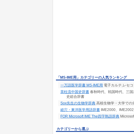
「MS-IME用」カテゴリーの人気ランキング
一万語医学辞書 MS-IME用
電子カルテ,レセコ
茶柱流中国史辞書
春秋時代、戦国時代、三国
史総合辞書
Sox先生の生物学辞典
高校生物学・大学での
経穴・東洋医学用語辞書
IME2000、IME
FOR Microsoft IME The四字熟語辞典
Micro
カテゴリーから選ぶ