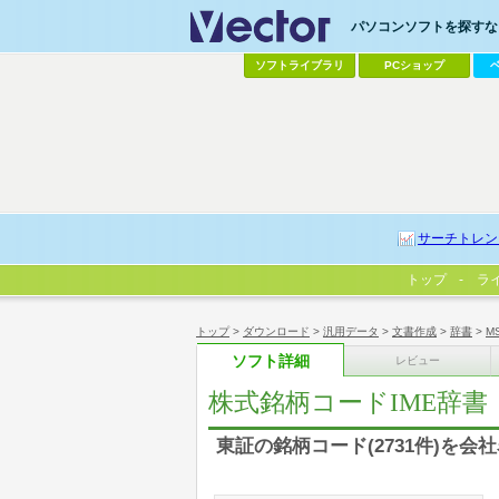
パソコンソフトを探すなら
ソフトライブラリ
PCショップ
サーチトレン
トップ
ラ
トップ
>
ダウンロード
>
汎用データ
>
文書作成
>
辞書
>
M
ソフト詳細
レビュー
株式銘柄コードIME辞書
東証の銘柄コード(2731件)を会