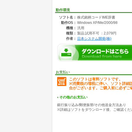
動作環境
ソフト名：
株式銘柄コードIME辞書
動作OS：
Windows XP/Me/2000/98
機種：
汎用
種類：
製品:試用不可 ：2,079円
作者：
日本システム開発(株)
お支払い
このソフトは有料ソフトです。
※消費税の増税に伴い、ソフト詳細
合がございます。ご購入前に必ずご
その他のお支払い
銀行振り込み/郵便振替/その他送金方法あり
※詳細はソフトをダウンロード後、ご確認くだ