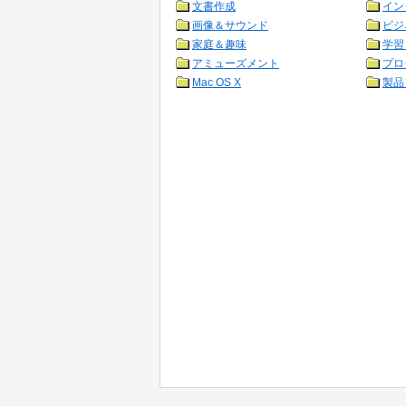
文書作成
イン
画像＆サウンド
ビジ
家庭＆趣味
学習
アミューズメント
プロ
Mac OS X
製品