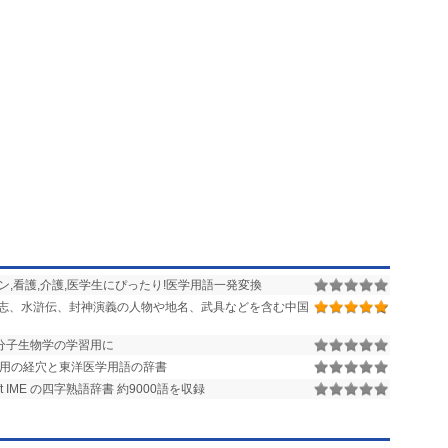
ン,看護,介護,医学生にぴったり!医学用語一発変換
志、水滸伝、封神演義の人物や地名、武具などを含む中国
分子生物学の学習用に
2002用の経穴と東洋医学用語の辞書
soft IME の四字熟語辞書 約9000語を収録