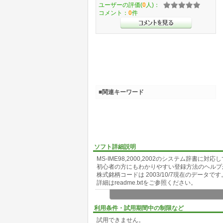
ユーザーの評価(
0
人)：
コメント：
0
件
■関連キーワード
ソフト詳細説明
MS-IME98,2000,2002のシステム辞書に対
初心者の方にもわかりやすい登録方法のヘルプ
株式銘柄コードは 2003/10/7現在のデータです
詳細はreadme.txtをご参照ください。
利用条件・試用期間中の制限など
試用できません。